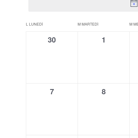
data.
Chiave.
Calendario
L
LUNEDÌ
M
MARTEDÌ
M
M
di
0
0
30
1
Eventi
eventi,
eventi,
0
0
7
8
eventi,
eventi,