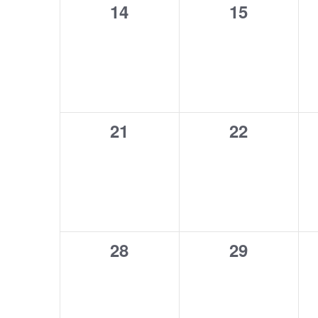
0
0
14
15
eventi,
eventi,
0
0
21
22
eventi,
eventi,
0
0
28
29
eventi,
eventi,