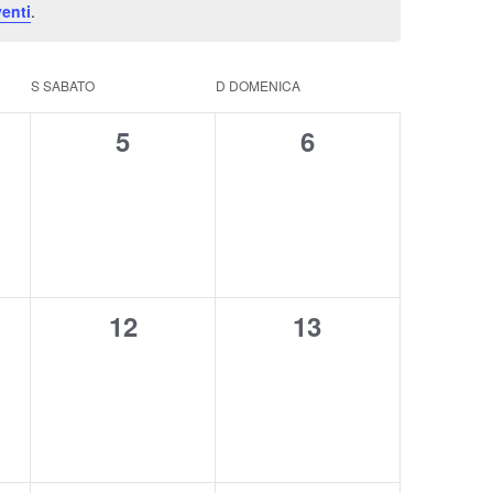
enti
.
S
SABATO
D
DOMENICA
0
0
5
6
i,
eventi,
eventi,
0
0
12
13
,
eventi,
eventi,