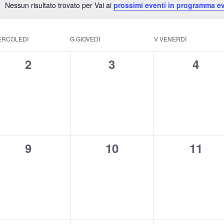
Nessun risultato trovato per Vai ai
prossimi eventi in programma ev
Notice
ERCOLEDÌ
G
GIOVEDÌ
V
VENERDÌ
0
0
0
2
3
4
eventi,
eventi,
event
0
0
0
9
10
11
eventi,
eventi,
eventi