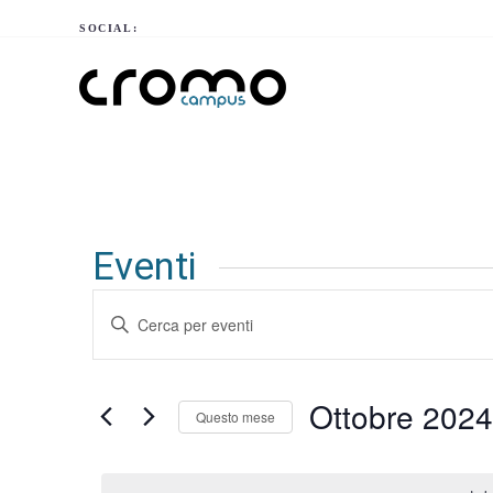
SOCIAL:
Eventi
Eventi
Inserisci
Ricerca
Parola
e
Chiave.
viste
Cerca
Ottobre 2024
Questo mese
Eventi
Navigazione
Seleziona
per
la
Parola