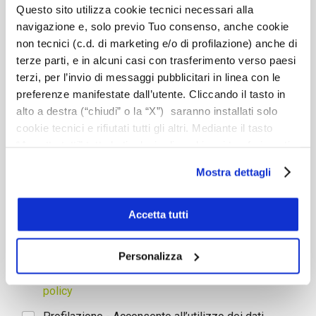
Provincia
*
Questo sito utilizza cookie tecnici necessari alla
navigazione e, solo previo Tuo consenso, anche cookie
non tecnici (c.d. di marketing e/o di profilazione) anche di
terze parti, e in alcuni casi con trasferimento verso paesi
Richiesta/messaggio
terzi, per l’invio di messaggi pubblicitari in linea con le
preferenze manifestate dall’utente. Cliccando il tasto in
alto a destra (“chiudi” o la “X”) saranno installati solo
cookie tecnici e rifiutati tutti gli altri. Mediante il tasto
“Accetta tutti” tutte le tipologie di cookie e i trasferimenti
saranno autorizzati. Per maggiori dettagli e per
Mostra dettagli
conoscere le caratteristiche dei vari cookie utilizzati si
*Dichiaro di averl letto l'informativa
Privacy
invita a pendere visione
cookie policy
. In qualsiasi
Marketing – Acconsento all’utilizzo dei dati forniti
momento è possibile modificare o revocare i consensi
Accetta tutti
per finalità di marketing diretto, quali la
prestati cliccando su “Personalizza” (anche dopo la tua
promozione di prodotti, eventi e/o delle novità di
scelta, mediante l’apposita funzione).
CromoCampust, anche mediante l’invio di
Personalizza
newsletter, nonché lo svolgimento di ricerche di
mercato e soddisfazione dell’utenza.
Privacy
policy