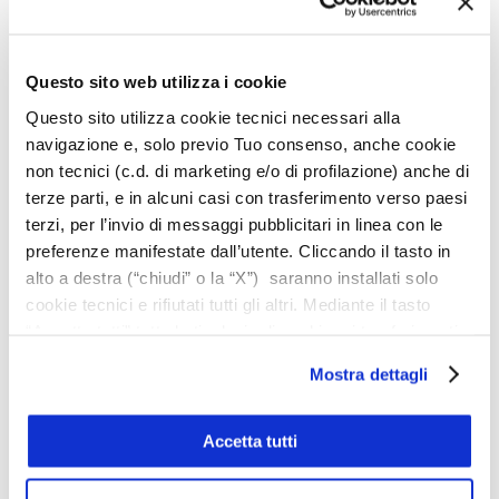
Questo sito web utilizza i cookie
25 Marzo 2025 - 8:30
fino a
26 Marzo 2025 - 18:00
Questo sito utilizza cookie tecnici necessari alla
Installatore Base sistema di isolamento
navigazione e, solo previo Tuo consenso, anche cookie
termico a cappotto (Corso + Esame ) – 25
non tecnici (c.d. di marketing e/o di profilazione) anche di
e 26 Marzo Porcari (LU)
terze parti, e in alcuni casi con trasferimento verso paesi
terzi, per l’invio di messaggi pubblicitari in linea con le
Porcari
Via IV Novembre, Porcari, Lucca, Italia
preferenze manifestate dall’utente. Cliccando il tasto in
alto a destra (“chiudi” o la “X”) saranno installati solo
Aprile 2025
cookie tecnici e rifiutati tutti gli altri. Mediante il tasto
“Accetta tutti” tutte le tipologie di cookie e i trasferimenti
MER
2
saranno autorizzati. Per maggiori dettagli e per
Mostra dettagli
conoscere le caratteristiche dei vari cookie utilizzati si
invita a pendere visione
cookie policy
. In qualsiasi
momento è possibile modificare o revocare i consensi
Accetta tutti
prestati cliccando su “Personalizza” (anche dopo la tua
scelta, mediante l’apposita funzione).