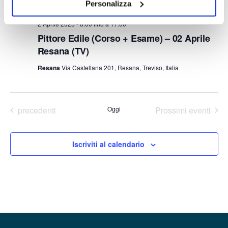
Personalizza
2 Aprile 2025 - 8:00
fino a
17:00
Pittore Edile (Corso + Esame) – 02 Aprile
Resana (TV)
Resana
Via Castellana 201, Resana, Treviso, Italia
Eventi
precedenti
Oggi
Prossimi eventi
Iscriviti al calendario