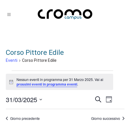
Corso Pittore Edile
Eventi
Corso Pittore Edile
Eventi
Nessun eventi in programma per 31 Marzo 2025. Vai ai
for
Notice
prossimi eventi in programma eventi
.
31
31/03/2025
Eventi
Evento
Cerca
Marzo
Giorno
Ricerca
Viste
Seleziona
2025
la
e
Navigaz
Giorno precedente
Giorno successivo
data.
viste