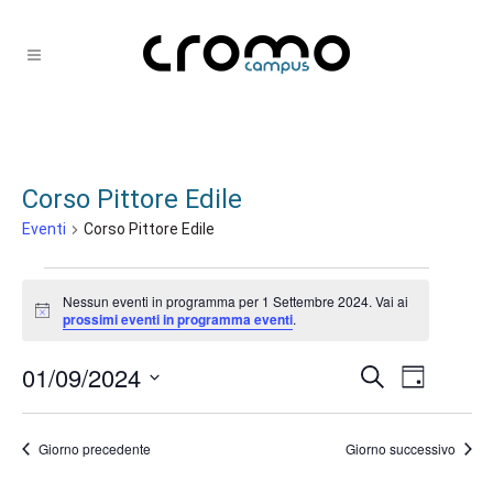
Corso Pittore Edile
Eventi
Corso Pittore Edile
Eventi
Nessun eventi in programma per 1 Settembre 2024. Vai ai
for
Notice
prossimi eventi in programma eventi
.
1
01/09/2024
Eventi
Evento
Cerca
Settembre
Giorno
Ricerca
Viste
Seleziona
2024
la
e
Navigaz
Giorno precedente
Giorno successivo
data.
viste