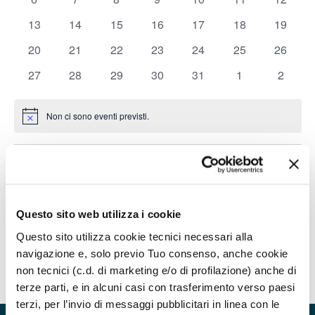
Navigazion
eventi
eventi
eventi
eventi
eventi
eventi
eventi
0
0
0
0
0
0
0
13
14
15
16
17
18
19
eventi
eventi
eventi
eventi
eventi
eventi
eventi
0
0
0
0
0
0
0
20
21
22
23
24
25
26
eventi
eventi
eventi
eventi
eventi
eventi
eventi
0
0
0
0
0
0
0
27
28
29
30
31
1
2
eventi
eventi
eventi
eventi
eventi
eventi
eventi
Non ci sono eventi previsti.
Notice
Set
Questo mese
Nov
Iscriviti al calendario
Questo sito web utilizza i cookie
Questo sito utilizza cookie tecnici necessari alla
navigazione e, solo previo Tuo consenso, anche cookie
non tecnici (c.d. di marketing e/o di profilazione) anche di
terze parti, e in alcuni casi con trasferimento verso paesi
terzi, per l’invio di messaggi pubblicitari in linea con le