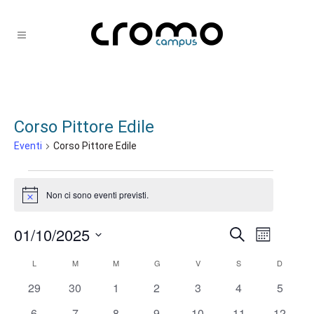
Corso Pittore Edile
Eventi
Corso Pittore Edile
Eventi
Non ci sono eventi previsti.
Notice
01/10/2025
Eventi
Evento
Cerca
Mese
Ricerca
Viste
Seleziona
Calendario
L
LUNEDÌ
M
MARTEDÌ
M
MERCOLEDÌ
G
GIOVEDÌ
V
VENERDÌ
S
SABATO
D
DOMENI
la
e
Navigaz
di
0
0
0
0
0
0
0
29
30
1
2
3
4
5
data.
viste
eventi
eventi
eventi
eventi
eventi
eventi
eventi
Eventi
0
0
0
0
0
0
0
6
7
8
9
10
11
12