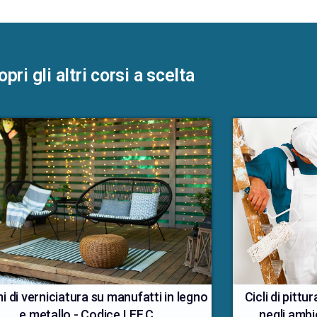
pri gli altri corsi a scelta
i di verniciatura su manufatti in legno
Cicli di pitt
e metallo - Codice LEF.C
negli ambi