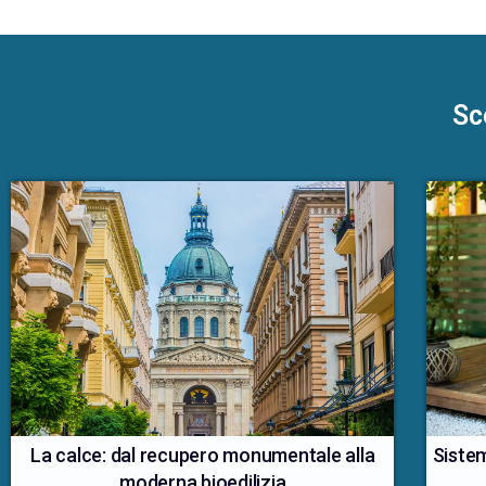
Sco
Sistem
La calce: dal recupero monumentale alla
moderna bioedilizia