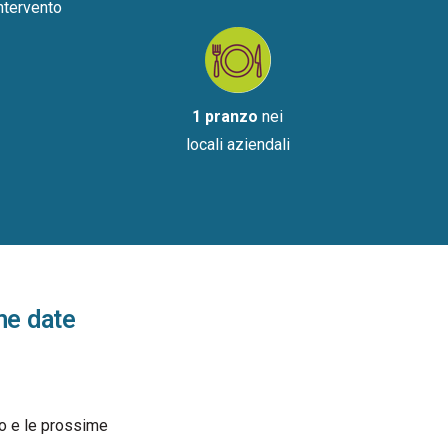
intervento
1 pranzo
nei
locali aziendali
ime date
rso e le prossime