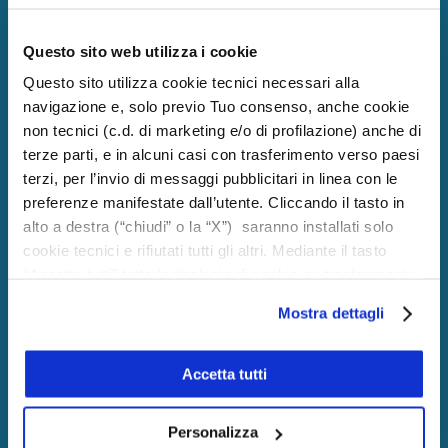
Conoscenza della lingua italiana finalizzata alla lettura e
Questo sito web utilizza i cookie
alla comprensione della documentazione di cantiere e dei
Questo sito utilizza cookie tecnici necessari alla
materiali/prodotti da impiegare.
navigazione e, solo previo Tuo consenso, anche cookie
non tecnici (c.d. di marketing e/o di profilazione) anche di
terze parti, e in alcuni casi con trasferimento verso paesi
Esperienza professionale documentabile, di almeno 4 anni
terzi, per l’invio di messaggi pubblicitari in linea con le
presso un professionista del settore o in contro proprio
preferenze manifestate dall’utente. Cliccando il tasto in
(Dichiarazione redatta ai sensi del D.P.R. 445/2000);
alto a destra (“chiudi” o la “X”) saranno installati solo
cookie tecnici e rifiutati tutti gli altri. Mediante il tasto
in alternativa partecipazione ad un corso di formazione
“Accetta tutti” tutte le tipologie di cookie e i trasferimenti
saranno autorizzati. Per maggiori dettagli e per
specifico che preveda un periodo di pratica professionale
Mostra dettagli
conoscere le caratteristiche dei vari cookie utilizzati si
di almeno 1 anno.
invita a pendere visione
cookie policy
. In qualsiasi
momento è possibile modificare o revocare i consensi
Accetta tutti
prestati cliccando su “Personalizza” (anche dopo la tua
Esame scritto a quiz
scelta, mediante l’apposita funzione).
Esame pratico di esecuzione di un campione di prova
Personalizza